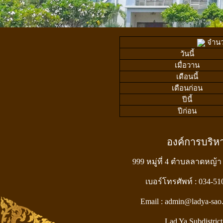
จำนวน
วันนี้
เมื่อวาน
เดือนนี้
เดือนก่อน
ปีนี้
ปีก่อน
องค์การบริ
999 หมู่ที่ 4 ตำบลลาดหญ้า
เบอร์โทรศัพท์ : 034-5
Email : admin@ladya-sao
Lad Ya Subdistrict