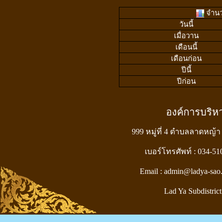
จำนวน
วันนี้
เมื่อวาน
เดือนนี้
เดือนก่อน
ปีนี้
ปีก่อน
องค์การบริ
999 หมู่ที่ 4 ตำบลลาดหญ้า
เบอร์โทรศัพท์ : 034-5
Email : admin@ladya-sao
Lad Ya Subdistrict