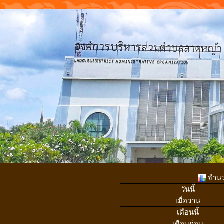
จำนวน
วันนี้
เมื่อวาน
เดือนนี้
เดือนก่อน