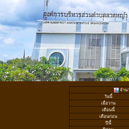
จำนวน
วันนี้
เมื่อวาน
เดือนนี้
เดือนก่อน
ปีนี้