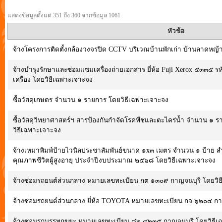
แสดงข้อมูลตั้งแต่ 351 ถึง 360 จากข้อมูล 1061
หัวข้อ
จ้างโครงการติดตั้งกล้องวงจรปิด CCTV บริเวณบ้านพักเก่า บ้านลาดหญ้า 
จ้างบำรุงรักษาและซ่อมแซมเครื่องถ่ายเอกสาร ยี่ห้อ Fuji Xerox ๕๓๓๕ 
เครื่อง โดยวิธีเฉพาะเจาะจง
ซื้อวัสดุเกษตร จำนวน ๑ รายการ โดยวิธีเฉพาะเจาะจง
ซื้อวัสดุวิทยาศาสตร์ฯ สารป้องกันกำจัดโรคพืชและตะไคร่น้ำ จำนวน ๑
วิธีเฉพาะเจาะจง
จ้างเหมาพิมพ์ป้ายไวนิลประชาสัมพันธ์ขนาด ๑x๓ เมตร จำนวน ๑ ป้าย ส
คุณภาพชีวิตผู้สูงอายุ ประจำปีงบประมาณ ๒๕๖๘ โดยวิธีเฉพาะเจาะจง
จ้างซ่อมรถยนต์ส่วนกลาง หมายเลขทะเบียน กต ๑๓๐๙ กาญจนบุรี โดยวิ
จ้างซ่อมรถยนต์ส่วนกลาง ยี่ห้อ TOYOTA หมายเลขทะเบียน กจ ๖๒๐๔ กา
จ้างซ่อมรถบรรทุกขยะ หมายเลขทะเบียน ๘๒ ๔๒๓๕ กาญจนบุรี โดยวิธีเ