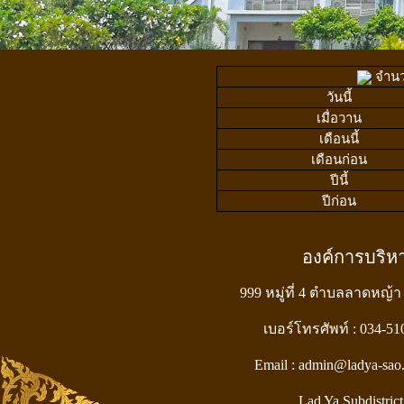
จำนวน
วันนี้
เมื่อวาน
เดือนนี้
เดือนก่อน
ปีนี้
ปีก่อน
องค์การบริ
999 หมู่ที่ 4 ตำบลลาดหญ้า
เบอร์โทรศัพท์ : 034-5
Email : admin@ladya-sao
Lad Ya Subdistrict