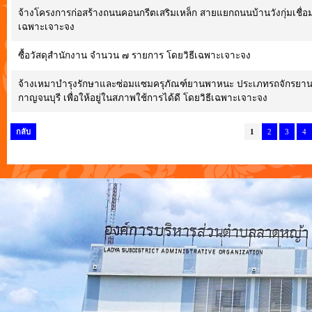
จ้างโครงการก่อสร้างถนนคอนกรีตเสริมเหล็ก สายแยกถนนบ้านวังกุ่มเชื่อมลำห
เฉพาะเจาะจง
ซื้อวัสดุสำนักงาน จำนวน ๗ รายการ โดยวิธีเฉพาะเจาะจง
จ้างเหมาบำรุงรักษาและซ่อมแซมครุภัณฑ์ยานพาหนะ ประเภทรถจักรยา
กาญจนบุรี เพื่อให้อยู่ในสภาพใช้การได้ดี โดยวิธีเฉพาะเจาะจง
กลับ
1
2
3
4