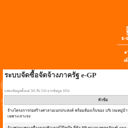
ระบบจัดซื้อจัดจ้างภาครัฐ e-GP
แสดงข้อมูลตั้งแต่ 501 ถึง 510 จากข้อมูล 1054
หัวข้อ
จ้างโครงการก่อสร้างศาลาอเนกประสงค์ พร้อมห้องเก็บของ บริเวณหมู่บ้านทห
เฉพาะเจาะจง
จ้างซ่อมแซมเครื่องคอมพิวเตอร์โน๊ตบุ๊ค ยี่ห้อ HP หมายเลขครุภัณฑ์ ๔๑