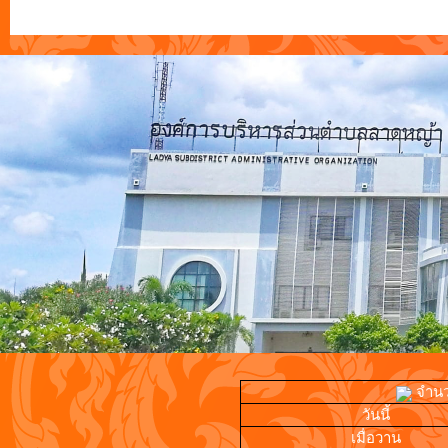
จำนวน
วันนี้
เมื่อวาน