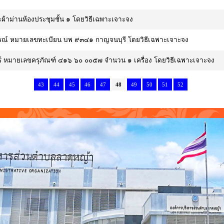
ะผ้าม่านห้องประชุมชั้น ๑ โดยวิธีเฉพาะเจาะจง
รณ์ หมายเลขทะเบียน บพ ๙๓๔๑ กาญจนบุรี โดยวิธีเฉพาะเจาะจง
อร์ หมายเลขครุภัณฑ์ ๔๑๖ ๖๐ ๐๐๕๗ จำนวน ๑ เครื่อง โดยวิธีเฉพาะเจาะจง
43
44
45
46
47
48
49
50
51
52