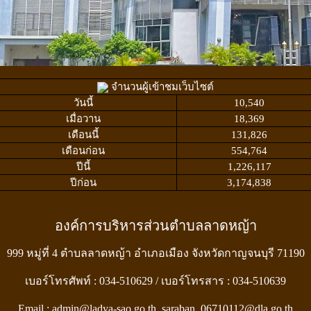
จำนวนผู้เข้าชมเว็บไซต์
วันนี้
10,540
เมื่อวาน
18,369
เดือนนี้
131,826
เดือนก่อน
554,764
ปีนี้
1,226,117
ปีก่อน
3,174,838
องค์การบริหารส่วนตำบลลาดหญ้า
999 หมู่ที่ 4 ตำบลลาดหญ้า อำเภอเมือง จังหวัดกาญจนบุรี 71190
เบอร์โทรศัพท์ : 034-510629 / เบอร์โทรสาร : 034-510639
Email : admin@ladya-sao.go.th, saraban_06710112@dla.go.th