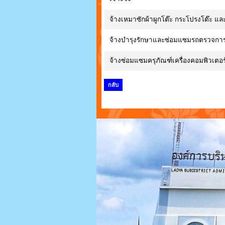
จ้างเหมาซักผ้าผูกโต๊ะ กระโปรงโต๊ะ แล
จ้างบำรุงรักษาและซ่อมแซมรถตรวจกา
จ้างซ่อมแซมครุภัณฑ์เครื่องคอมพิวเต
กลับ