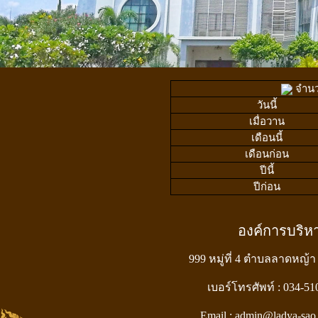
จำนวน
วันนี้
เมื่อวาน
เดือนนี้
เดือนก่อน
ปีนี้
ปีก่อน
องค์การบริ
999 หมู่ที่ 4 ตำบลลาดหญ้า
เบอร์โทรศัพท์ : 034-5
Email : admin@ladya-sao