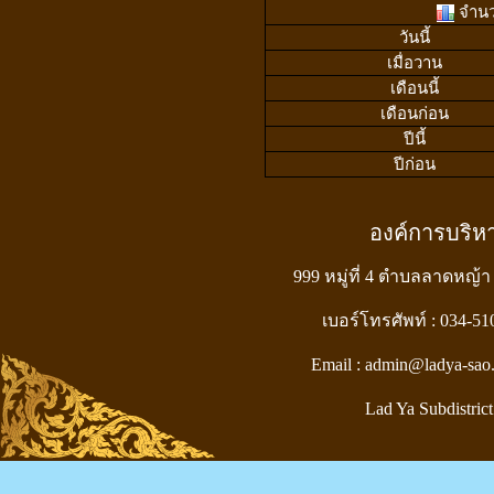
จำนวน
วันนี้
เมื่อวาน
เดือนนี้
เดือนก่อน
ปีนี้
ปีก่อน
องค์การบริ
999 หมู่ที่ 4 ตำบลลาดหญ้า
เบอร์โทรศัพท์ : 034-5
Email : admin@ladya-sao
Lad Ya Subdistrict