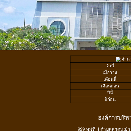
จำนวน
วันนี้
เมื่อวาน
เดือนนี้
เดือนก่อน
ปีนี้
ปีก่อน
องค์การบริ
999 หมู่ที่ 4 ตำบลลาดหญ้า