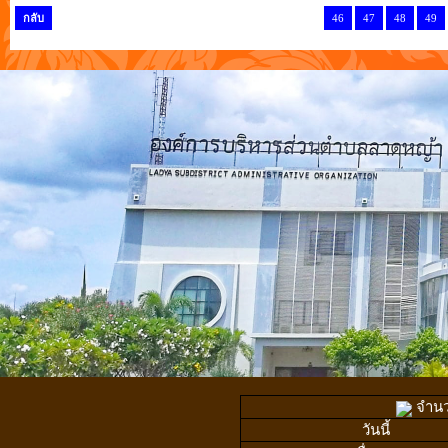
กลับ
46
47
48
49
จำนวน
วันนี้