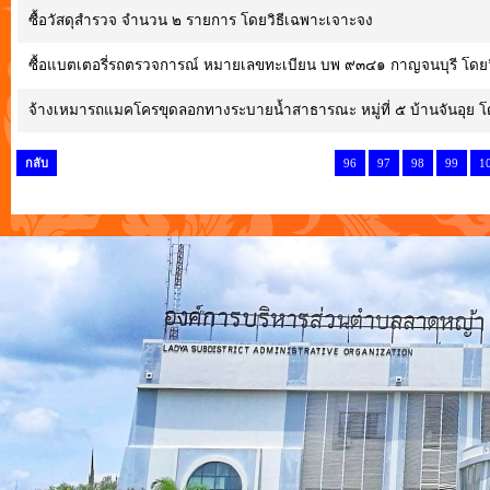
ซื้อวัสดุสำรวจ จำนวน ๒ รายการ โดยวิธีเฉพาะเจาะจง
ซื้อแบตเตอรี่รถตรวจการณ์ หมายเลขทะเบียน บพ ๙๓๔๑ กาญจนบุรี โดยว
จ้างเหมารถแมคโครขุดลอกทางระบายน้ำสาธารณะ หมู่ที่ ๕ บ้านจันอุย โ
กลับ
96
97
98
99
1