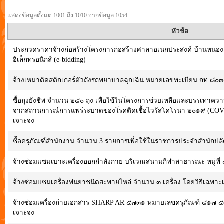
แสดงข้อมูลตั้งแต่ 1001 ถึง 1010 จากข้อมูล 1054
หัวข้อ
ประกวดราคาจ้างก่อสร้างโครงการก่อสร้างศาลาอเนกประสงค์ บ้านหนองแก
อิเล็กทรอนิกส์ (e-bidding)
จ้างเหมาติดสติกเกอร์ตัวถังรถพยาบาลฉุกเฉิน หมายเลขทะเบียน กท ๘๐
ซื้อถุงยังชีพ จำนวน ๒๕๐ ถุง เพื่อใช้ในโครงการช่วยเหลือและบรรเทาค
จากสถานการณ์การแพร่ระบาดของโรคติดเชื้อไวรัสโคโรนา ๒๐๑๙ (COVID-๑๙
เจาะจง
ซื้อครุภัณฑ์สำนักงาน จำนวน 3 รายการเพื่อใช้ในราชการประจำสำนักปล
จ้างซ่อมแซมเบาะเครื่องออกกำลังกาย บริเวณสนามกีฬาสาธารณะ หมู่ที่
จ้างซ่อมแซมเครื่องพ่นยาชนิดสะพายไหล่ จำนวน ๓ เครื่อง โดยวิธีเฉพา
จ้างซ่อมเครื่องถ่ายเอกสาร SHARP AR ๕๗๓๑ หมายเลขครุภัณฑ์ ๔๑๗ ๕๓
เจาะจง