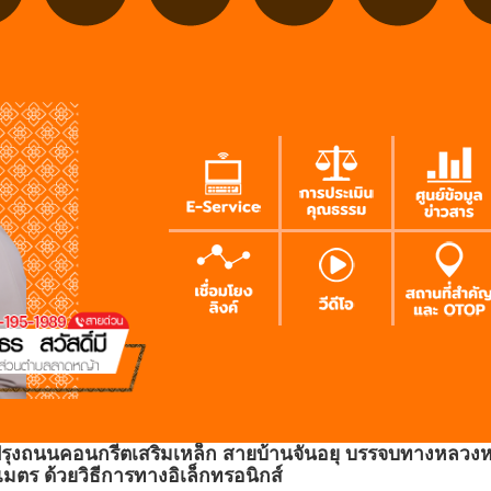
ุงถนนคอนกรีตเสริมเหล็ก สายบ้านจันอยุ บรรจบทางหลวงหมา
มตร ด้วยวิธีการทางอิเล็กทรอนิกส์