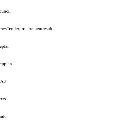
ouncil
NewsTenderprocurementresult
peplan
pepplan
ITA3
news
ender