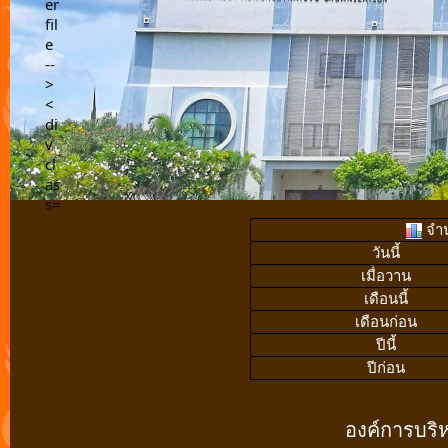
จำน
วันนี้
เมื่อวาน
เดือนนี้
เดือนก่อน
ปีนี้
ปีก่อน
องค์การบร