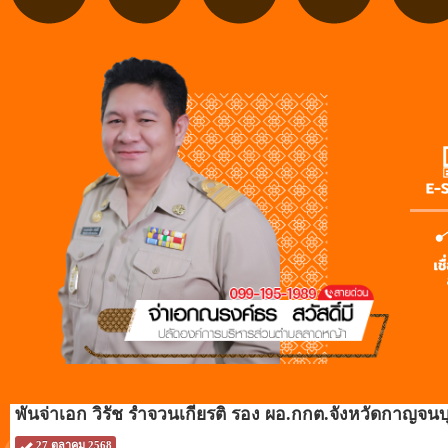
พันจ่าเอก วิรัช รำจวนเกียรติ รอง ผอ.กกต.จังหวัดกาญจนบุรี
27 ตุลาคม 2568