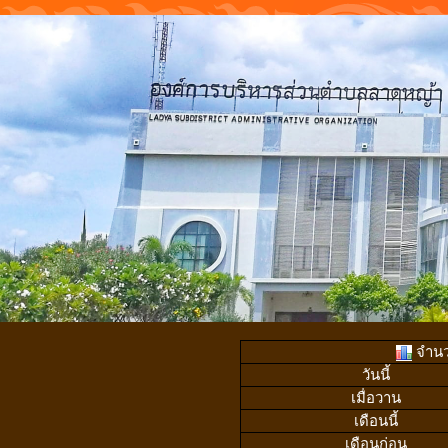
จำนวน
วันนี้
เมื่อวาน
เดือนนี้
เดือนก่อน