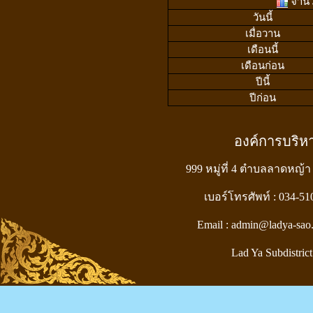
จำนวน
วันนี้
เมื่อวาน
เดือนนี้
เดือนก่อน
ปีนี้
ปีก่อน
องค์การบริ
999 หมู่ที่ 4 ตำบลลาดหญ้า
เบอร์โทรศัพท์ : 034-5
Email : admin@ladya-sao
Lad Ya Subdistrict