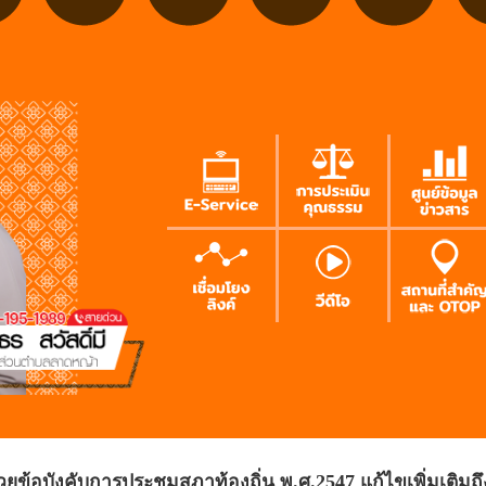
้อบังคับการประชุมสภาท้องถิ่น พ.ศ.2547 แก้ไขเพิ่มเติมถึง 