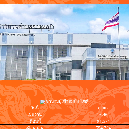
จำนวนผู้เข้าชมเว็บไซต์
วันนี้
8,902
เมื่อวาน
16,464
เดือนนี้
94,674
เดือนก่อน
554,764