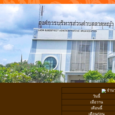
จำนวน
วันนี้
เมื่อวาน
เดือนนี้
เดือนก่อน