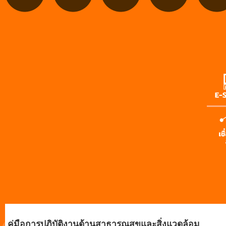
คู่มือการปฏิบัติงานด้านสาธารณสุขและสิ่งแวดล้อม