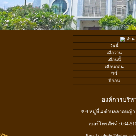
จำนวน
วันนี้
เมื่อวาน
เดือนนี้
เดือนก่อน
ปีนี้
ปีก่อน
องค์การบริ
999 หมู่ที่ 4 ตำบลลาดหญ้า
เบอร์โทรศัพท์ : 034-5
Email : admin@ladya-sao