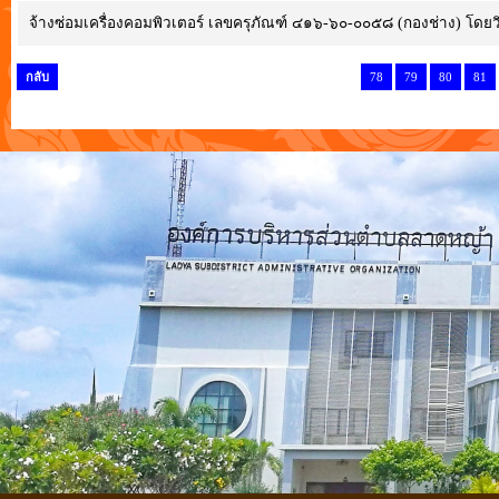
จ้างซ่อมเครื่องคอมพิวเตอร์ เลขครุภัณฑ์ ๔๑๖-๖๐-๐๐๕๘ (กองช่าง) โดย
กลับ
78
79
80
81